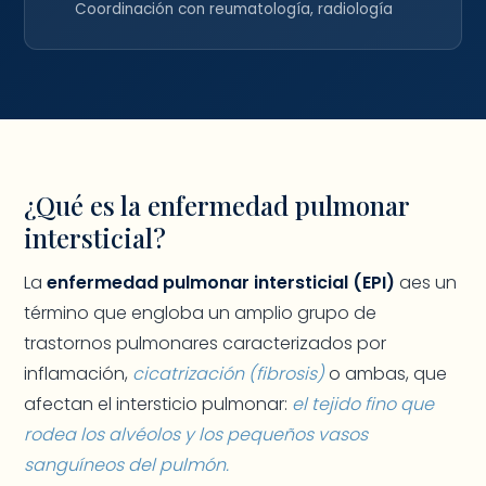
Coordinación con reumatología, radiología
¿Qué es la enfermedad pulmonar
intersticial?
La
enfermedad pulmonar intersticial (EPI)
aes un
término que engloba un amplio grupo de
trastornos pulmonares caracterizados por
inflamación,
cicatrización (fibrosis)
o ambas, que
afectan el intersticio pulmonar:
el tejido fino que
rodea los alvéolos y los pequeños vasos
sanguíneos del pulmón.