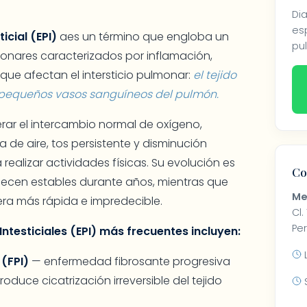
Di
esp
cial (EPI)
aes un término que engloba un
pul
onares caracterizados por inflamación,
ue afectan el intersticio pulmonar:
el tejido
os pequeños vasos sanguíneos del pulmón.
ar el intercambio normal de oxígeno,
de aire, tos persistente y disminución
ealizar actividades físicas. Su evolución es
Co
ecen estables durante años, mientras que
Me
ra más rápida e impredecible.
Cl.
Per
testiciales (EPI) más frecuentes incluyen:
L
 (FPI)
— enfermedad fibrosante progresiva
oduce cicatrización irreversible del tejido
S