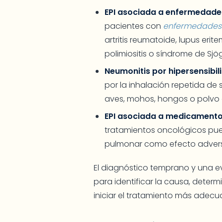
EPI asociada a enfermedad
pacientes con
enfermedades d
artritis reumatoide, lupus eri
polimiositis o síndrome de Sjög
Neumonitis por hipersensibil
por la inhalación repetida de
aves, mohos, hongos o polvo 
EPI asociada a medicamento
tratamientos oncológicos pued
pulmonar como efecto adver
El diagnóstico temprano y una 
para identificar la causa, deter
iniciar el tratamiento más adec