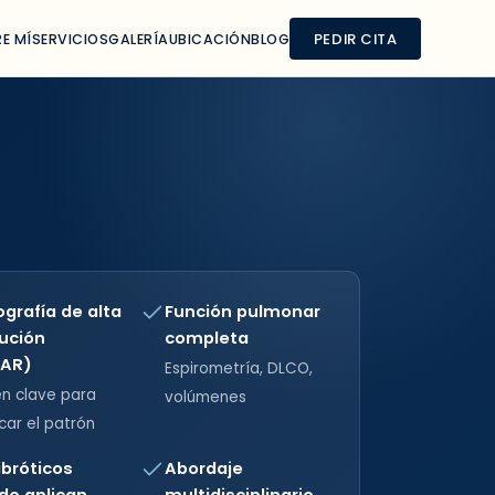
PEDIR CITA
/
Enfermedad int
E MÍ
SERVICIOS
GALERÍA
UBICACIÓN
BLOG
grafía de alta
Función pulmonar
ución
completa
AR)
Espirometría, DLCO,
n clave para
volúmenes
icar el patrón
ibróticos
Abordaje
do aplican
multidisciplinario