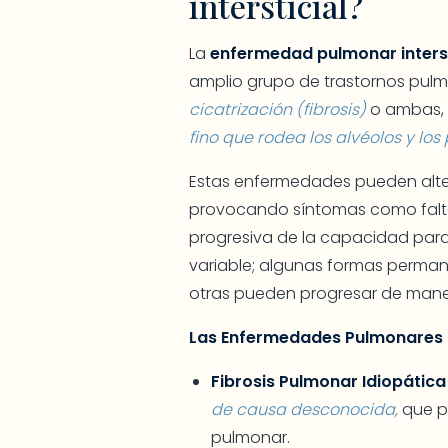
intersticial?
La
enfermedad pulmonar intersti
amplio grupo de trastornos pulm
cicatrización (fibrosis)
o ambas, q
fino que rodea los alvéolos y l
Estas enfermedades pueden alter
provocando síntomas como falta 
progresiva de la capacidad para r
variable; algunas formas perman
otras pueden progresar de mane
Las Enfermedades Pulmonares In
Fibrosis Pulmonar Idiopática
de causa desconocida,
que pr
pulmonar.