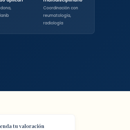
idona,
Coordinación con
danib
reumatología,
radiología
enda tu valoración