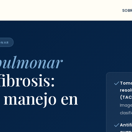
/
Condiciones
SOBR
ONAR
pulmonar
fibrosis:
Tomo
resol
y manejo en
(TAC
Image
clasif
Antif
cuan