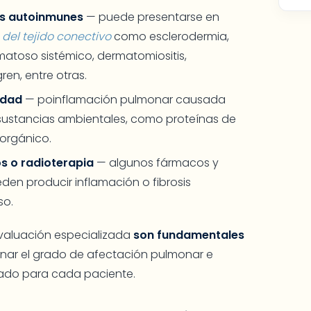
es autoinmunes
— puede presentarse en
el tejido conectivo
como esclerodermia,
tematoso sistémico, dermatomiositis,
ren, entre otras.
idad
— poinflamación pulmonar causada
 sustancias ambientales, como proteínas de
orgánico.
s o radioterapia
— algunos fármacos y
en producir inflamación o fibrosis
so.
evaluación especializada
son fundamentales
minar el grado de afectación pulmonar e
uado para cada paciente.