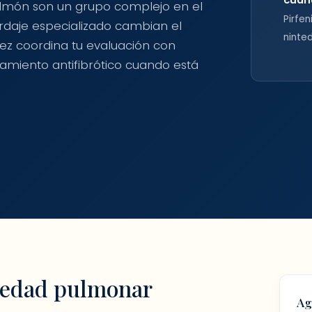
pulmón son un grupo complejo en el
Pirfen
rdaje especializado cambian el
ninte
hez coordina tu evaluación con
tamiento antifibrótico cuando está
medad pulmonar
Ag