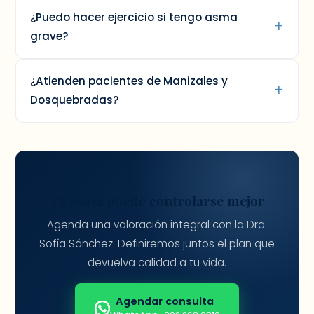
¿Puedo hacer ejercicio si tengo asma
grave?
¿Atienden pacientes de Manizales y
Dosquebradas?
Tu asma puede controlarse mejor
Agenda una valoración integral con la Dra.
Sofía Sánchez. Definiremos juntos el plan que
devuelva calidad a tu vida.
Agendar consulta