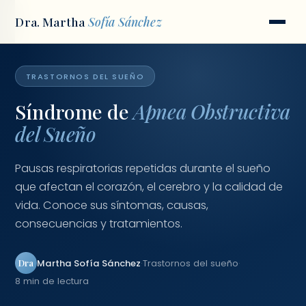
Dra. Martha
Sofía Sánchez
Inicio
/
Blog
/
Síndrome de Apnea Obstructiva del Sueño
TRASTORNOS DEL SUEÑO
Síndrome de
Apnea Obstructiva
del Sueño
Pausas respiratorias repetidas durante el sueño
que afectan el corazón, el cerebro y la calidad de
vida. Conoce sus síntomas, causas,
consecuencias y tratamientos.
Martha Sofía Sánchez
·
Trastornos del sueño
·
Dra
8 min de lectura