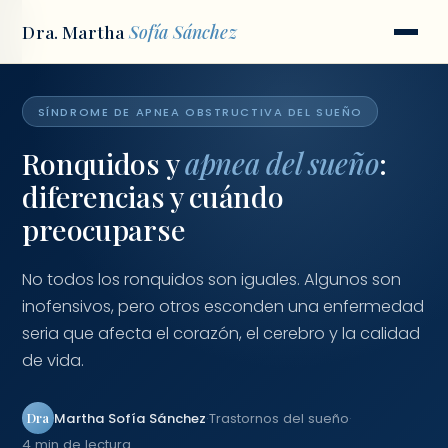
Dra. Martha
Sofía Sánchez
Inicio
/
Blog
/
Ronquidos y apnea del sueño
SÍNDROME DE APNEA OBSTRUCTIVA DEL SUEÑO
Ronquidos y
apnea del sueño
:
diferencias y cuándo
preocuparse
No todos los ronquidos son iguales. Algunos son
inofensivos, pero otros esconden una enfermedad
seria que afecta el corazón, el cerebro y la calidad
de vida.
Martha Sofía Sánchez
·
Trastornos del sueño
·
Dra
4 min de lectura