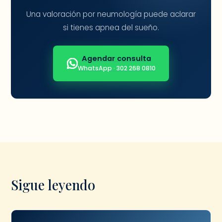
Una valoración por neumología puede aclarar
si tienes apnea del sueño.
Agendar consulta
WhatsApp · 302 268 0810
Sigue leyendo