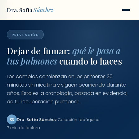
Dra. Sofía
Sánchez
Inicio
/
Blog
/
Dejar de fumar
PREVENCIÓN
Dejar de fumar:
qué le pasa a
tus pulmones
cuando lo haces
Los cambios comienzan en los primeros 20
minutos sin nicotina y siguen ocurriendo durante
años. Esta es la cronología, basada en evidencia,
de tu recuperación pulmonar.
Dra. Sofía Sánchez
·
Cesación tabáquica
·
SS
7 min de lectura