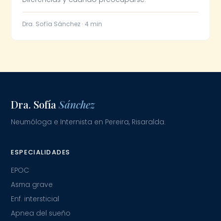
Dra. Sofía Sánchez · 4 min
Dra. Sofía
Sánchez
Neumóloga e Internista en Pereira, Risaralda.
ESPECIALIDADES
EPOC
Asma grave
Enf. intersticial
Apnea del sueño